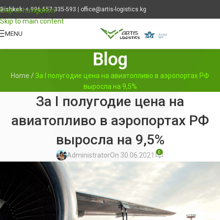
Bishkek:
+ 996 557 335-593
|
office@artis-logistics.kg
Skip to navigation
Skip to main content
MENU
Blog
Home
/
За I полугодие цена на авиатопливо в аэропортах РФ
выросла на 9,5%
За I полугодие цена на
авиатопливо в аэропортах РФ
выросла на 9,5%
0
Administrator
On 30.06.2021