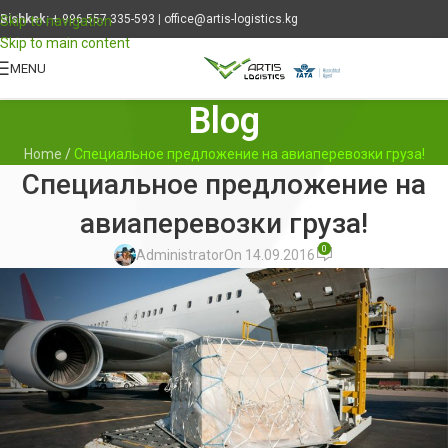
Bishkek:
+ 996 557 335-593
|
office@artis-logistics.kg
Skip to navigation
Skip to main content
MENU
Blog
Home
/
Специальное предложение на авиаперевозки груза!
Специальное предложение на
авиаперевозки груза!
0
Administrator
On 14.09.2016