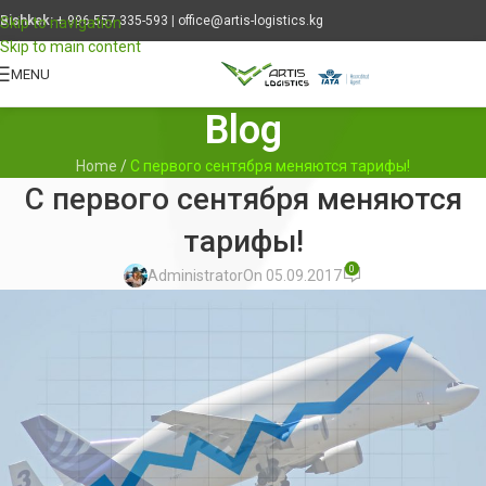
Bishkek:
+ 996 557 335-593
|
office@artis-logistics.kg
Skip to navigation
Skip to main content
MENU
Blog
Home
/
С первого сентября меняются тарифы!
С первого сентября меняются
тарифы!
0
Administrator
On 05.09.2017