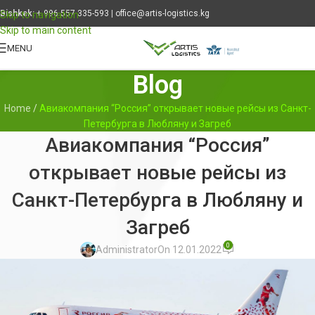
Bishkek:
+ 996 557 335-593
|
office@artis-logistics.kg
Skip to navigation
Skip to main content
MENU
Blog
Home
/
Авиакомпания “Россия” открывает новые рейсы из Санкт-
Петербурга в Любляну и Загреб
Авиакомпания “Россия”
открывает новые рейсы из
Санкт-Петербурга в Любляну и
Загреб
0
Administrator
On 12.01.2022